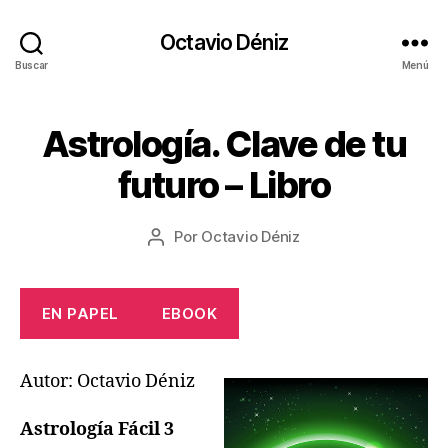
Octavio Déniz
Buscar
Menú
1
Astrología. Clave de tu
Categorías
L
5
I
B
/
futuro – Libro
R
0
O
8
S
Fecha
Por
Octavio Déniz
/
Autor
de
2
de
la
0
la
entrada
2
entrada
EN PAPEL
EBOOK
2
Autor: Octavio Déniz
Astrología Fácil 3