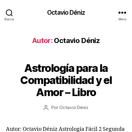
Octavio Déniz
Buscar
Menú
Autor:
Octavio Déniz
Astrología para la
Categorías
L
I
B
1
Compatibilidad y el
R
4
O
/
Amor – Libro
S
0
8
Fecha
Por
Octavio Déniz
/
Autor
de
2
de
la
0
la
entrada
2
entrada
Autor: Octavio Déniz Astrología Fácil 2 Segunda