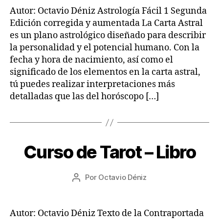
entrada
2
entrada
Autor: Octavio Déniz Astrología Fácil 1 Segunda
2
Edición corregida y aumentada La Carta Astral
es un plano astrológico diseñado para describir
la personalidad y el potencial humano. Con la
fecha y hora de nacimiento, así como el
significado de los elementos en la carta astral,
tú puedes realizar interpretaciones más
detalladas que las del horóscopo […]
1
4
/
Curso de Tarot – Libro
Categorías
L
I
0
B
8
R
Fecha
Por
Octavio Déniz
/
Autor
O
de
2
S
de
la
0
la
entrada
2
entrada
Autor: Octavio Déniz Texto de la Contraportada