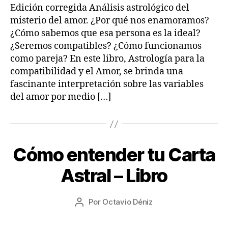
2
Edición corregida Análisis astrológico del
misterio del amor. ¿Por qué nos enamoramos?
¿Cómo sabemos que esa persona es la ideal?
¿Seremos compatibles? ¿Cómo funcionamos
como pareja? En este libro, Astrología para la
compatibilidad y el Amor, se brinda una
fascinante interpretación sobre las variables
del amor por medio […]
1
Cómo entender tu Carta
Categorías
L
4
I
B
/
Astral – Libro
R
0
O
8
S
Fecha
Por
Octavio Déniz
/
Autor
de
2
de
la
0
la