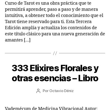
2
Curso de Tarot es una obra práctica que te
permitirá aprender, paso a paso y de manera
intuitiva, a obtener todo el conocimiento que el
Tarot tiene reservado para ti. Esta Tercera
Edición amplía y actualiza los contenidos de
este título clásico para una nueva generación de
amantes […]
1
333 Elixires Florales y
Categorías
L
4
I
B
/
otras esencias – Libro
R
0
O
8
S
Fecha
Por
Octavio Déniz
/
Autor
de
2
de
la
0
la
entrada
2
entrada
Vademécum de Medicina Vibracional Autor: