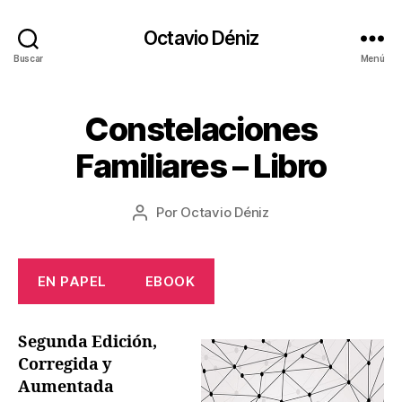
Octavio Déniz
Buscar
Menú
1
Constelaciones
Categorías
L
4
I
B
/
Familiares – Libro
R
0
O
8
S
Fecha
Por
Octavio Déniz
/
Autor
de
2
de
la
0
la
entrada
2
entrada
EN PAPEL
EBOOK
2
Segunda Edición,
Corregida y
Aumentada