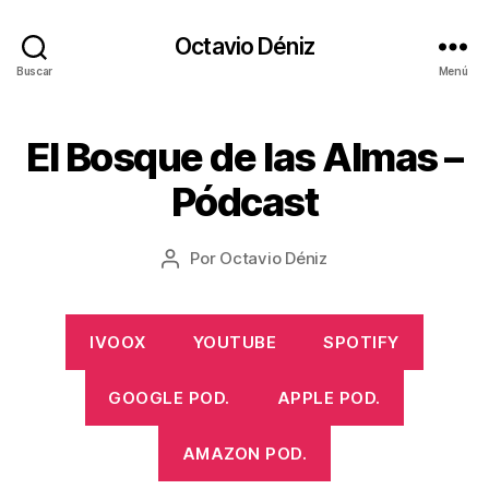
Octavio Déniz
Buscar
Menú
1
El Bosque de las Almas –
Categorías
A
6
U
D
/
Pódcast
I
0
O
8
V
Fecha
I
Por
Octavio Déniz
/
Autor
de
S
2
de
U
la
0
la
A
entrada
2
L
entrada
IVOOX
YOUTUBE
SPOTIFY
2
GOOGLE POD.
APPLE POD.
AMAZON POD.