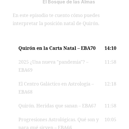
El Bosque de las Almas
En este episodio te cuento cómo puedes
interpretar la posición natal de Quirón.
Quirón en la Carta Natal – EBA70
14:10
2025 ¿Una nueva "pandemia"? –
11:58
EBA69
El Centro Galáctico en Astrología –
12:18
EBA68
Quirón. Heridas que sanan – EBA67
11:58
Progresiones Astrológicas. Qué son y
10:05
para qué sirven – EBA66