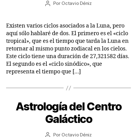
Fecha
L
Por
Octavio Déniz
/
Autor
de
O
2
de
S
la
0
la
A
entrada
2
entrada
Existen varios ciclos asociados a la Luna, pero
S
2
T
aquí sólo hablaré de dos. El primero es el «ciclo
R
tropical», que es el tiempo que tarda la Luna en
O
L
retornar al mismo punto zodiacal en los cielos.
O
Este ciclo tiene una duración de 27,321582 días.
G
Í
El segundo es el «ciclo sinódico», que
A
representa el tiempo que […]
1
Astrología del Centro
Categorías
A
7
R
T
/
Galáctico
Í
0
C
8
U
Fecha
L
Por
Octavio Déniz
/
Autor