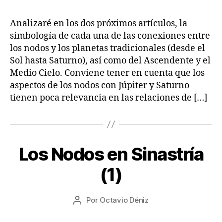
S
la
0
la
A
entrada
2
entrada
Analizaré en los dos próximos artículos, la
S
2
T
simbología de cada una de las conexiones entre
R
los nodos y los planetas tradicionales (desde el
O
L
Sol hasta Saturno), así como del Ascendente y el
O
Medio Cielo. Conviene tener en cuenta que los
G
Í
aspectos de los nodos con Júpiter y Saturno
A
tienen poca relevancia en las relaciones de […]
1
Los Nodos en Sinastría
Categorías
A
7
R
T
/
(1)
Í
0
C
8
U
Fecha
L
Por
Octavio Déniz
/
Autor
de
O
2
de
S
la