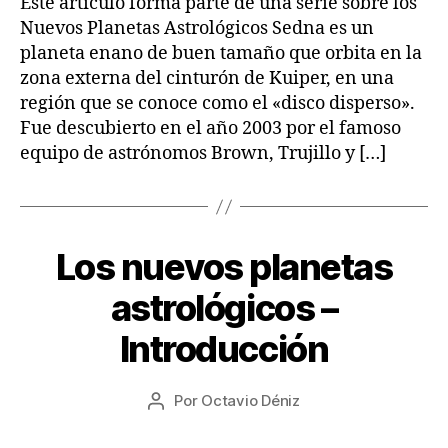
Este artículo forma parte de una serie sobre los
S
2
T
Nuevos Planetas Astrológicos Sedna es un
R
planeta enano de buen tamaño que orbita en la
O
L
zona externa del cinturón de Kuiper, en una
O
región que se conoce como el «disco disperso».
G
Í
Fue descubierto en el año 2003 por el famoso
A
equipo de astrónomos Brown, Trujillo y […]
Los nuevos planetas
Categorías
A
R
T
1
astrológicos –
Í
7
C
/
Introducción
U
0
L
O
8
Fecha
S
Por
Octavio Déniz
/
Autor
de
A
2
de
S
la
0
la