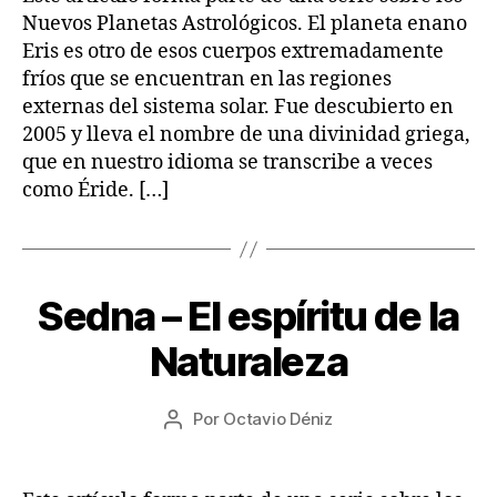
2
T
Nuevos Planetas Astrológicos. El planeta enano
R
Eris es otro de esos cuerpos extremadamente
O
L
fríos que se encuentran en las regiones
O
externas del sistema solar. Fue descubierto en
G
Í
2005 y lleva el nombre de una divinidad griega,
A
que en nuestro idioma se transcribe a veces
como Éride. […]
1
Sedna – El espíritu de la
Categorías
A
7
R
T
/
Naturaleza
Í
0
C
8
U
Fecha
L
Por
Octavio Déniz
/
Autor
de
O
2
de
S
la
0
la
A
entrada
2
entrada