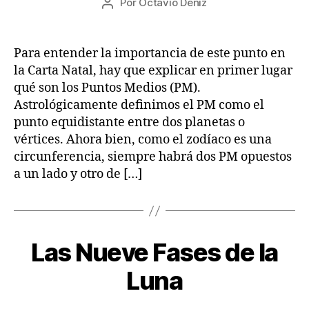
Por
Octavio Déniz
/
Autor
de
A
2
de
S
la
0
la
T
entrada
R
2
entrada
Para entender la importancia de este punto en
O
2
la Carta Natal, hay que explicar en primer lugar
L
O
qué son los Puntos Medios (PM).
G
Astrológicamente definimos el PM como el
Í
A
punto equidistante entre dos planetas o
vértices. Ahora bien, como el zodíaco es una
circunferencia, siempre habrá dos PM opuestos
a un lado y otro de […]
1
Las Nueve Fases de la
Categorías
A
7
R
T
/
Luna
Í
0
C
8
U