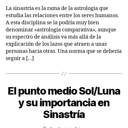
0
la
A
entrada
2
entrada
La sinastría es la rama de la astrología que
S
2
T
estudia las relaciones entre los seres humanos.
R
A esta disciplina se la podría muy bien
O
L
denominar «astrología comparativa», aunque
O
su espectro de análisis va más allá de la
G
Í
explicación de los lazos que atraen a unas
A
personas hacia otras. Una norma que se debería
seguir a […]
El punto medio Sol/Luna
Categorías
A
R
T
1
y su importancia en
Í
7
C
/
Sinastría
U
0
L
O
8
Fecha
S