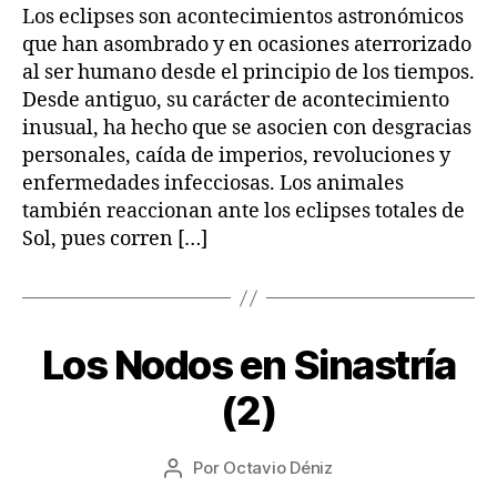
2
entrada
Los eclipses son acontecimientos astronómicos
S
2
T
que han asombrado y en ocasiones aterrorizado
R
al ser humano desde el principio de los tiempos.
O
L
Desde antiguo, su carácter de acontecimiento
O
inusual, ha hecho que se asocien con desgracias
G
Í
personales, caída de imperios, revoluciones y
A
enfermedades infecciosas. Los animales
también reaccionan ante los eclipses totales de
Sol, pues corren […]
1
Los Nodos en Sinastría
Categorías
A
7
R
T
/
(2)
Í
0
C
8
U
Fecha
L
Por
Octavio Déniz
/
Autor
de
O
2
de