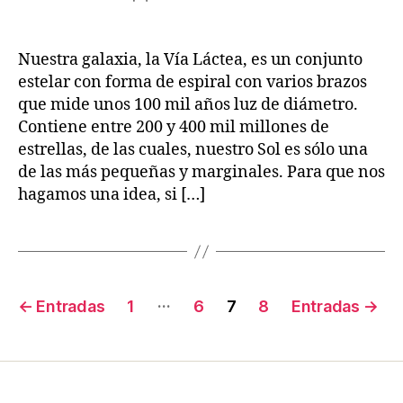
de
O
2
de
S
la
0
la
A
entrada
2
entrada
Nuestra galaxia, la Vía Láctea, es un conjunto
S
2
T
estelar con forma de espiral con varios brazos
R
que mide unos 100 mil años luz de diámetro.
O
L
Contiene entre 200 y 400 mil millones de
O
estrellas, de las cuales, nuestro Sol es sólo una
G
Í
de las más pequeñas y marginales. Para que nos
A
hagamos una idea, si […]
Paginación
…
←
Entradas
1
6
7
8
Entradas
→
de
entradas