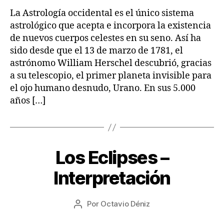
T
entrada
R
2
entrada
La Astrología occidental es el único sistema
O
2
astrológico que acepta e incorpora la existencia
L
O
de nuevos cuerpos celestes en su seno. Así ha
G
sido desde que el 13 de marzo de 1781, el
Í
A
astrónomo William Herschel descubrió, gracias
a su telescopio, el primer planeta invisible para
el ojo humano desnudo, Urano. En sus 5.000
años […]
1
Los Eclipses –
Categorías
A
7
R
T
/
Interpretación
Í
0
C
8
U
Fecha
L
Por
Octavio Déniz
/
Autor
de
O
2
de
S
la