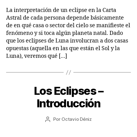
0
la
A
entrada
2
entrada
La interpretación de un eclipse en la Carta
S
2
T
Astral de cada persona depende básicamente
R
de en qué casa o sector del cielo se manifieste el
O
L
fenómeno y si toca algún planeta natal. Dado
O
que los eclipses de Luna involucran a dos casas
G
Í
opuestas (aquella en las que están el Sol y la
A
Luna), veremos qué […]
1
Los Eclipses –
Categorías
A
7
R
T
/
Introducción
Í
0
C
8
U
Fecha
L
Por
Octavio Déniz
/
Autor
de
O
2
de
S
la
0
la
A
entrada