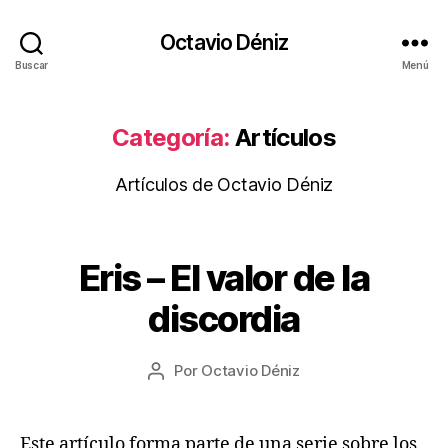
Octavio Déniz
Buscar
Menú
Categoría:
Artículos
Artículos de Octavio Déniz
1
Eris – El valor de la
Categorías
A
7
R
T
/
discordia
Í
0
C
8
U
Fecha
L
Por
Octavio Déniz
/
Autor
de
O
2
de
S
la
0
la
A
entrada
2
entrada
Este artículo forma parte de una serie sobre los
S