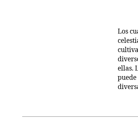
R
A
N
S
P
Los cu
E
R
celest
S
O
cultiv
N
divers
A
L
ellas.
puede 
divers