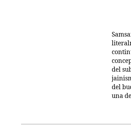
L
O
S
T
R
Samsar
A
N
litera
S
P
contin
E
concep
R
S
del su
O
N
jainis
A
del bu
L
una de