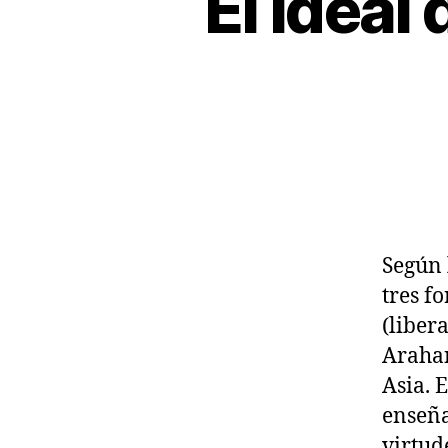
El ideal
R
T
Í
C
U
L
O
S
T
R
A
N
S
P
Según 
E
R
tres f
S
O
(liber
N
Arahan
A
L
Asia. 
enseña
virtud