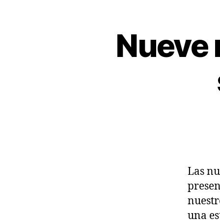
Nueve 
A
Categorías
R
T
Í
C
U
L
O
S
T
R
A
N
S
P
Las nu
E
R
presen
S
O
nuestr
N
una es
A