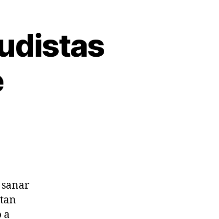
udistas
e
 sanar
ntan
o a