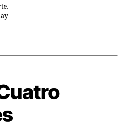
te.
hay
 Cuatro
es