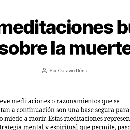
meditaciones b
1
sobre la muert
9
/
0
8
Fecha
Por
Octavio Déniz
/
Autor
de
2
de
la
0
la
entrada
2
entrada
2
eve meditaciones o razonamientos que se
tan a continuación son una base segura para
o miedo a morir. Estas meditaciones represe
trategia mental y espiritual que permite, pas