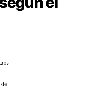
 según el
enos
 de