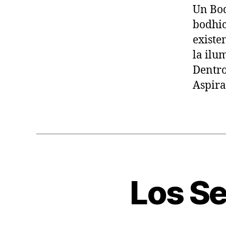
Un Bod
E
R
bodhic
S
O
existe
N
la ilu
A
L
Dentro
Aspira
Los Se
A
Categorías
R
T
Í
C
U