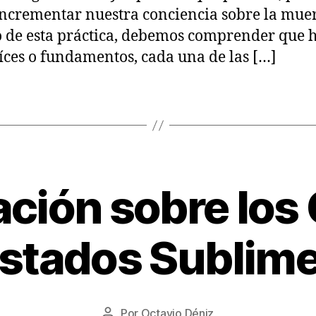
incrementar nuestra conciencia sobre la muer
 de esta práctica, debemos comprender que 
aíces o fundamentos, cada una de las […]
ción sobre los
1
stados Sublim
9
/
0
8
Fecha
Por
Octavio Déniz
/
Autor