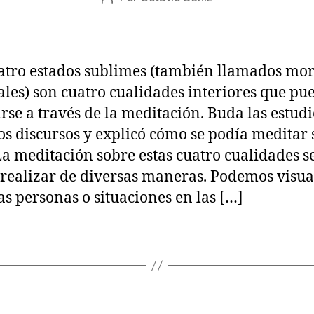
de
2
de
la
0
la
entrada
2
entrada
2
atro estados sublimes (también llamados mo
iales) son cuatro cualidades interiores que p
arse a través de la meditación. Buda las estud
os discursos y explicó cómo se podía meditar
 La meditación sobre estas cuatro cualidades s
realizar de diversas maneras. Podemos visua
as personas o situaciones en las […]