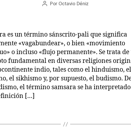
Fecha
Por
Octavio Déniz
/
Autor
de
2
de
la
0
la
entrada
2
entrada
2
a es un término sánscrito-pali que significa
lmente «vagabundear», o bien «movimiento
uo» o incluso «flujo permanente». Se trata de
to fundamental en diversas religiones origin
bcontinente indio, tales como el hinduismo, e
mo, el sikhismo y, por supuesto, el budismo. D
dismo, el término samsara se ha interpretad
finición […]