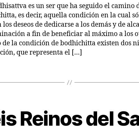
2
hisattva es un ser que ha seguido el camino 
hitta, es decir, aquella condición en la cual só
n los deseos de dedicarse a los demás y de alc
minación a fin de beneficiar al máximo a los o
 de la condición de bodhichitta existen dos ni
ción, que representa el […]
1
is Reinos del 
9
/
0
8