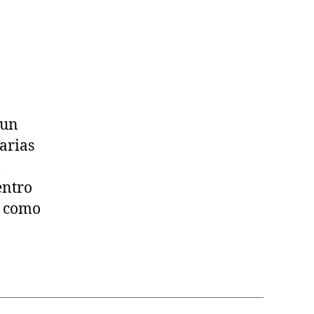
 un
arias
l
entro
o como