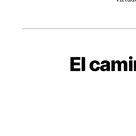
El cami
A
Categorías
R
T
Í
C
U
L
O
S
T
R
A
N
S
P