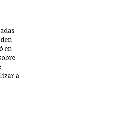
radas
ueden
ió en
 sobre
e
lizar a