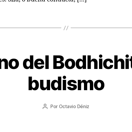
no del Bodhichit
1
budismo
9
/
0
8
Fecha
Por
Octavio Déniz
/
Autor
de
2
de
la
0
la
entrada
2
entrada