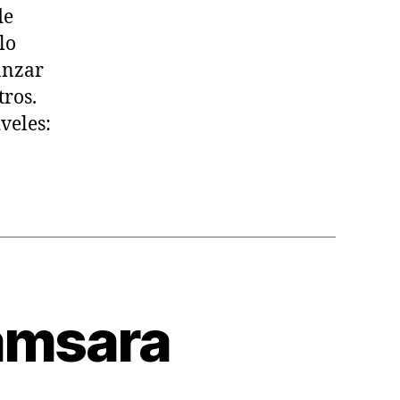
de
lo
anzar
tros.
veles:
Samsara