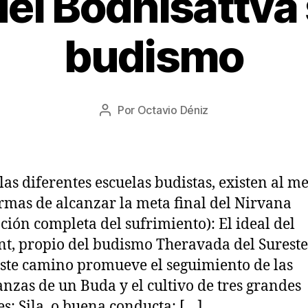
 del Bodhisattva
1
budismo
9
/
0
8
Fecha
Por
Octavio Déniz
/
Autor
de
2
de
la
0
la
entrada
2
entrada
2
las diferentes escuelas budistas, existen al m
ormas de alcanzar la meta final del Nirvana
ación completa del sufrimiento): El ideal del
t, propio del budismo Theravada del Sureste
Este camino promueve el seguimiento de las
nzas de un Buda y el cultivo de tres grandes
es: Sila, o buena conducta; […]