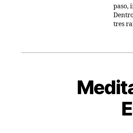
L
paso, 
Dentro
tres r
Medita
A
Categorías
R
T
Í
E
C
U
L
O
S
T