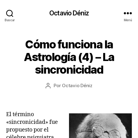
Octavio Déniz
Buscar
Menú
Cómo funciona la
Categorías
A
R
T
1
Astrología (4) – La
Í
7
C
/
sincronicidad
U
0
L
O
8
Fecha
S
Por
Octavio Déniz
/
Autor
de
A
2
de
S
la
0
la
T
entrada
R
2
entrada
O
2
El término
L
«sincronicidad» fue
O
G
propuesto por el
Í
célebre psiquiatra
A