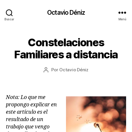
Octavio Déniz
Buscar
Menú
1
Constelaciones
Categorías
A
9
R
T
/
Familiares a distancia
Í
0
C
8
U
Fecha
L
Por
Octavio Déniz
/
Autor
de
O
2
de
S
la
0
la
T
entrada
2
entrada
R
2
A
Nota: Lo que me
N
propongo explicar en
S
G
este artículo es el
E
resultado de un
N
trabajo que vengo
E
R