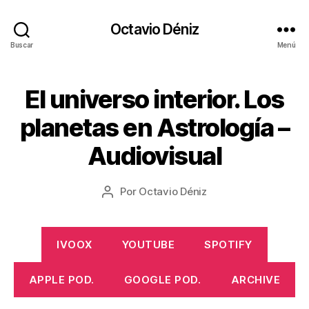
Octavio Déniz
Buscar
Menú
El universo interior. Los
Categorías
A
U
D
1
planetas en Astrología –
I
6
O
/
Audiovisual
V
0
I
S
8
Fecha
U
Por
Octavio Déniz
/
Autor
A
de
2
de
L
la
0
la
entrada
2
entrada
IVOOX
YOUTUBE
SPOTIFY
2
APPLE POD.
GOOGLE POD.
ARCHIVE