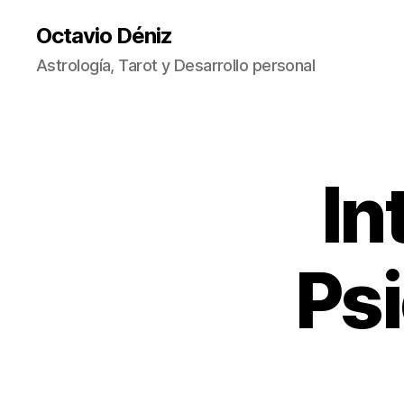
Octavio Déniz
Astrología, Tarot y Desarrollo personal
In
A
Categorías
U
D
I
O
V
Ps
I
S
U
A
L