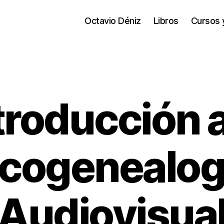
Octavio Déniz
Libros
Cursos 
troducción a
icogenealogí
Audiovisua
1
6
/