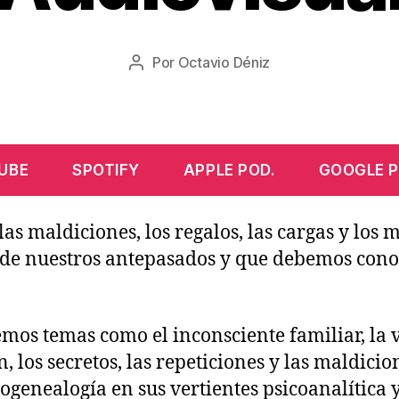
0
8
Fecha
Por
Octavio Déniz
/
Autor
de
2
de
la
0
la
entrada
2
entrada
2
UBE
SPOTIFY
APPLE POD.
GOOGLE P
las maldiciones, los regalos, las cargas y los
de nuestros antepasados y que debemos cono
emos temas como el inconsciente familiar, la v
, los secretos, las repeticiones y las maldic
icogenealogía en sus vertientes psicoanalítica y