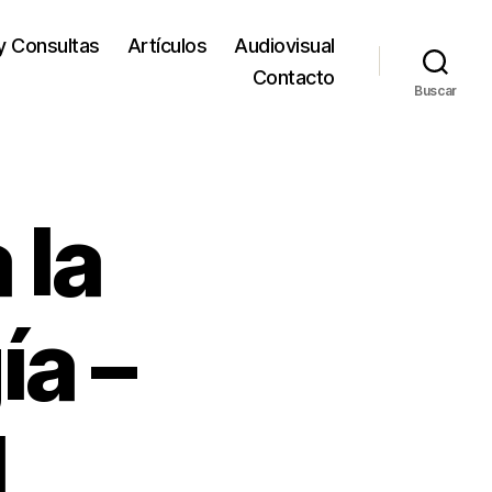
y Consultas
Artículos
Audiovisual
Contacto
Buscar
 la
a –
l