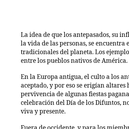
G
E
N
E
R
A
La idea de que los antepasados, su inf
C
I
la vida de las personas, se encuentra 
O
N
tradicionales del planeta. Los ejempl
A
entre los pueblos nativos de América.
L
En la Europa antigua, el culto a los
aceptado, y por eso se erigían altare
pervivencia de algunas fiestas pagana
celebración del Día de los Difuntos, 
viva y presente.
Fuera de occidente, y para los miembr