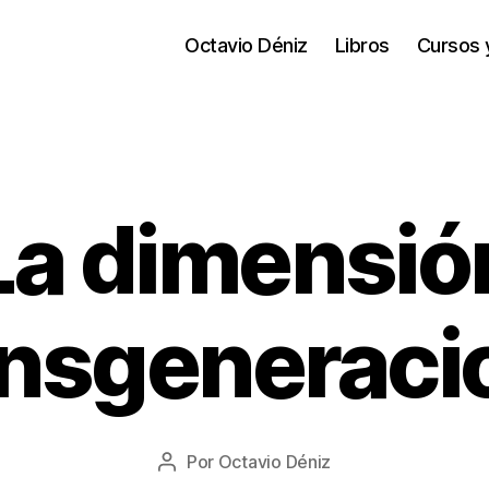
Octavio Déniz
Libros
Cursos 
La dimensió
nsgeneraci
1
9
/
0
8
Fecha
Por
Octavio Déniz
/
Autor
de
2