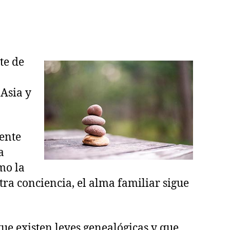
te de
 Asia y
ente
a
mo la
tra conciencia, el alma familiar sigue
ue existen leyes genealógicas y que