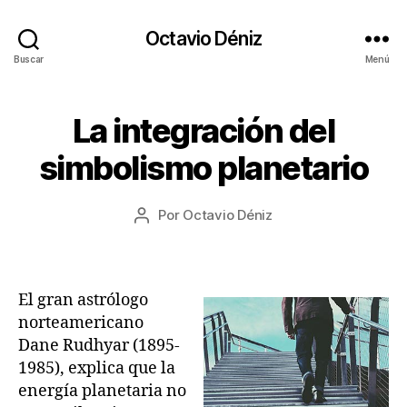
Octavio Déniz
Buscar
Menú
1
La integración del
Categorías
A
7
R
T
/
simbolismo planetario
Í
0
C
8
U
Fecha
L
Por
Octavio Déniz
/
Autor
de
O
2
de
S
la
0
la
A
entrada
2
entrada
S
2
T
El gran astrólogo
R
norteamericano
O
L
Dane Rudhyar (1895-
O
1985), explica que la
G
energía planetaria no
Í
A