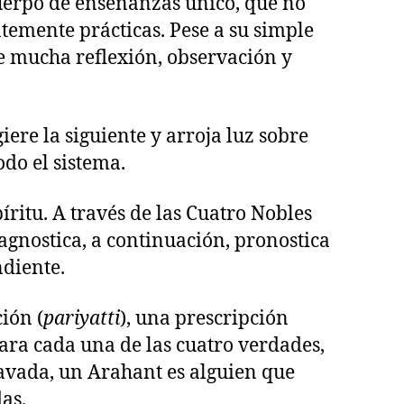
cuerpo de enseñanzas único, que no
ntemente prácticas. Pese a su simple
e mucha reflexión, observación y
ere la siguiente y arroja luz sobre
odo el sistema.
ritu. A través de las Cuatro Nobles
gnostica, a continuación, pronostica
ndiente.
ión (
pariyatti
), una prescripción
 para cada una de las cuatro verdades,
ravada, un Arahant es alguien que
as.