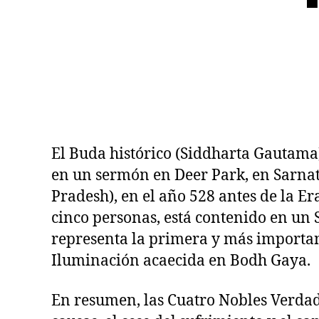
P
E
R
S
O
N
A
L
El Buda histórico (Siddharta Gautama
en un sermón en Deer Park, en Sarnath
Pradesh), en el año 528 antes de la Er
cinco personas, está contenido en u
representa la primera y más important
Iluminación acaecida en Bodh Gaya.
En resumen, las Cuatro Nobles Verdade