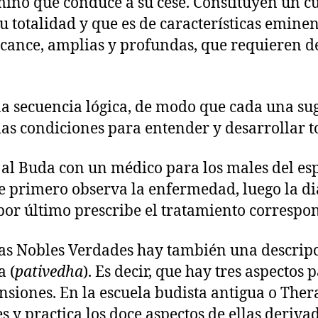
camino que conduce a su cese. Constituyen un 
u totalidad y que es de características emine
lcance, amplias y profundas, que requieren d
 secuencia lógica, de modo que cada una sugi
 las condiciones para entender y desarrollar t
al Buda con un médico para los males del espí
e primero observa la enfermedad, luego la dia
por último prescribe el tratamiento correspo
las Nobles Verdades hay también una descripc
a (
pativedha
). Es decir, que hay tres aspectos
nsiones. En la escuela budista antigua o The
y practica los doce aspectos de ellas derivad