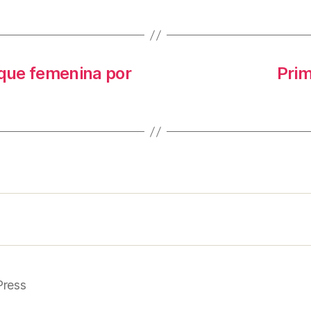
ique femenina por
Prim
Press