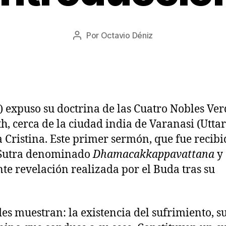
0
8
Fecha
Por
Octavio Déniz
/
Autor
de
2
de
la
0
la
entrada
2
entrada
2
) expuso su doctrina de las Cuatro Nobles Ve
, cerca de la ciudad india de Varanasi (Uttar
a Cristina. Este primer sermón, que fue recib
n Sutra denominado
Dhamacakkappavattana
y
e revelación realizada por el Buda tras su
s muestran: la existencia del sufrimiento, s