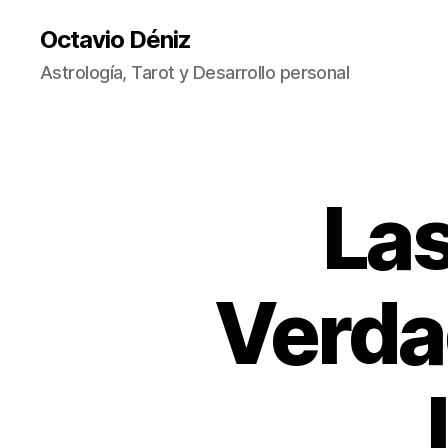
Octavio Déniz
Astrología, Tarot y Desarrollo personal
Las
A
Categorías
R
T
Í
C
U
Verda
L
O
S
T
R
A
N
S