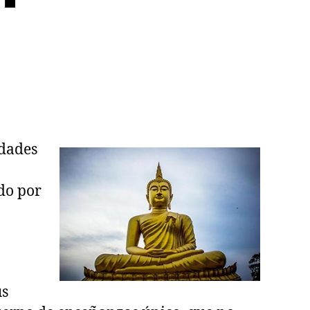
rdades
ido por
us