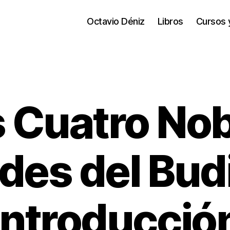
Octavio Déniz
Libros
Cursos 
 Cuatro No
des del Bud
Introducció
1
9
/