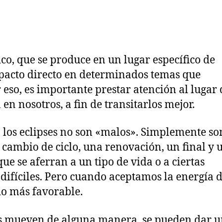
de
la
0
la
entrada
2
entrada
2
co, que se produce en un lugar específico de
mpacto directo en determinados temas que
eso, es importante prestar atención al lugar
en nosotros, a fin de transitarlos mejor.
 los eclipses no son «malos». Simplemente so
cambio de ciclo, una renovación, un final y 
ue se aferran a un tipo de vida o a ciertas
 difíciles. Pero cuando aceptamos la energía d
do más favorable.
os mueven de alguna manera, se pueden dar 