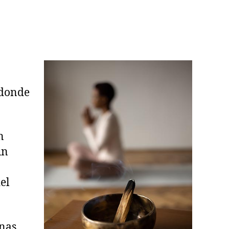
 donde
n
un
el
unas