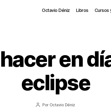
Octavio Déniz
Libros
Cursos 
hacer en dí
eclipse
0
7
/
1
1
Fecha
Por
Octavio Déniz
/
Autor
de
2