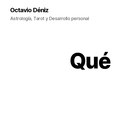
Octavio Déniz
Astrología, Tarot y Desarrollo personal
Qué 
A
Categorías
R
T
Í
C
U
L
O
S
A
S
T
R
O